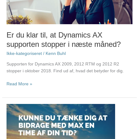
Dynamics
AX
supporten
stopper
i
Er du klar til, at Dynamics AX
næste
supporten stopper i næste måned?
måned?
Ikke-kategoriseret
/
Kenn Buhl
Supporten for Dynamics AX 2009, 2012 RTM og 2012 R2
stopper i oktober 2018. Find ud af, hvad det betyder for dig.
Read More »
Invitation
til
personinterviews
omkring
implementering