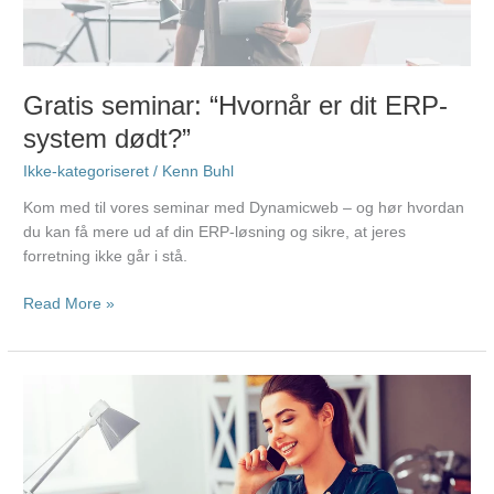
system
dødt?”
Gratis seminar: “Hvornår er dit ERP-
system dødt?”
Ikke-kategoriseret
/
Kenn Buhl
Kom med til vores seminar med Dynamicweb – og hør hvordan
du kan få mere ud af din ERP-løsning og sikre, at jeres
forretning ikke går i stå.
Read More »
Er
du
klar
til,
at