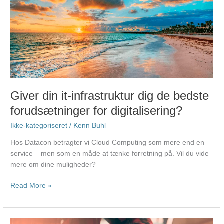
din
it-
infrastruktur
dig
de
bedste
forudsætninger
for
digitalisering?
Giver din it-infrastruktur dig de bedste
forudsætninger for digitalisering?
Ikke-kategoriseret
/
Kenn Buhl
Hos Datacon betragter vi Cloud Computing som mere end en
service – men som en måde at tænke forretning på. Vil du vide
mere om dine muligheder?
Read More »
Hos