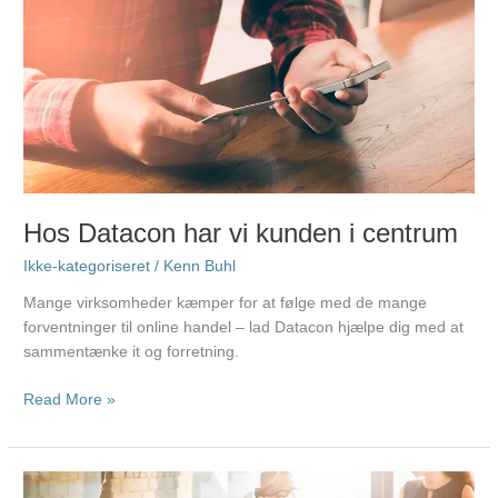
Datacon
har
vi
kunden
i
centrum
Hos Datacon har vi kunden i centrum
Ikke-kategoriseret
/
Kenn Buhl
Mange virksomheder kæmper for at følge med de mange
forventninger til online handel – lad Datacon hjælpe dig med at
sammentænke it og forretning.
Read More »
Vi