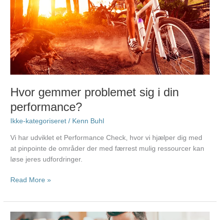
problemet
sig
i
din
performance?
Hvor gemmer problemet sig i din
performance?
Ikke-kategoriseret
/
Kenn Buhl
Vi har udviklet et Performance Check, hvor vi hjælper dig med
at pinpointe de områder der med færrest mulig ressourcer kan
løse jeres udfordringer.
Read More »
Får