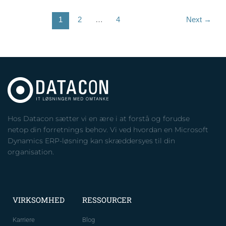
1
2
…
4
Next
→
Hos Datacon sætter vi en ære i at forstå og forudse
netop din forretnings behov. Vi ved hvordan en Microsoft
Dynamics ERP-løsning kan skræddersyes til din
organisation.
VIRKSOMHED
RESSOURCER
Karriere
Blog