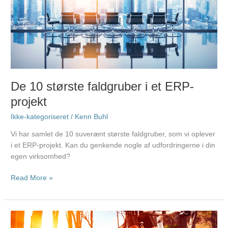
største
faldgruber
i
et
ERP-
projekt
De 10 største faldgruber i et ERP-
projekt
Ikke-kategoriseret
/
Kenn Buhl
Vi har samlet de 10 suverænt største faldgruber, som vi oplever
i et ERP-projekt. Kan du genkende nogle af udfordringerne i din
egen virksomhed?
Read More »
Hvor
gemmer