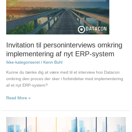
af
nyt
ERP-
system
Invitation til personinterviews omkring
implementering af nyt ERP-system
Ikke-kategoriseret
/
Kenn Buhl
Kunne du tænke dig at være med til et interview hos Datacon
omkring den proces der sker i forbindelse med implementering
af et nyt ERP-system?
Read More »
De
10