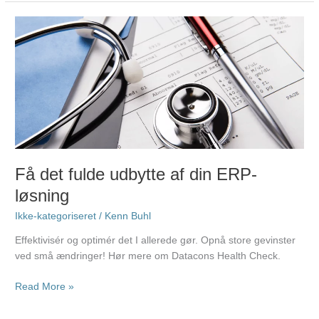
Få
det
fulde
udbytte
af
din
ERP-
løsning
Få det fulde udbytte af din ERP-
løsning
Ikke-kategoriseret
/
Kenn Buhl
Effektivisér og optimér det I allerede gør. Opnå store gevinster
ved små ændringer! Hør mere om Datacons Health Check.
Read More »