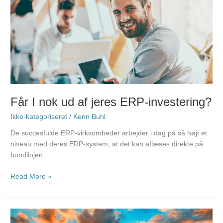
I
nok
ud
af
jeres
ERP-
investering?
Får I nok ud af jeres ERP-investering?
Ikke-kategoriseret
/
Kenn Buhl
De succesfulde ERP-virksomheder arbejder i dag på så højt et
niveau med deres ERP-system, at det kan aflæses direkte på
bundlinjen.
Read More »
Giver