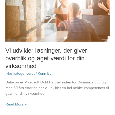
udvikler
løsninger,
der
giver
overblik
og
øget
værdi
for
Vi udvikler løsninger, der giver
din
overblik og øget værdi for din
virksomhed
virksomhed
Ikke-kategoriseret
/
Kenn Buhl
Datacon er Microsoft Gold Partner inden for Dynamics 365 og
med 30 års erfaring har vi udviklet en hel række kompetencer til
gavn for din virksomhed.
Read More »